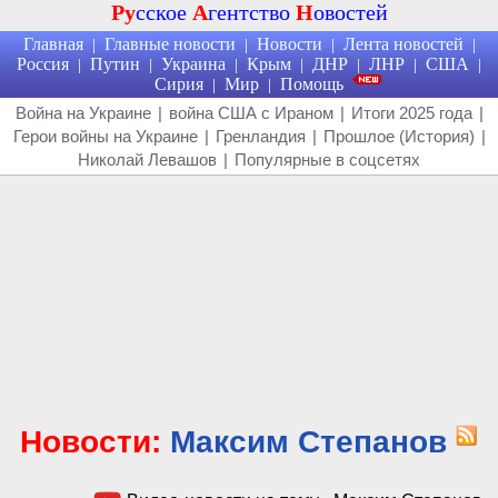
Ру
сское
А
гентство
Н
овостей
Главная
Главные новости
Новости
Лента новостей
|
|
|
|
Россия
Путин
Украина
Крым
ДНР
ЛНР
США
|
|
|
|
|
|
|
Сирия
Мир
Помощь
|
|
Война на Украине
|
война США с Ираном
|
Итоги 2025 года
|
Герои войны на Украине
|
Гренландия
|
Прошлое (История)
|
Николай Левашов
|
Популярные в соцсетях
Новости:
Максим Степанов