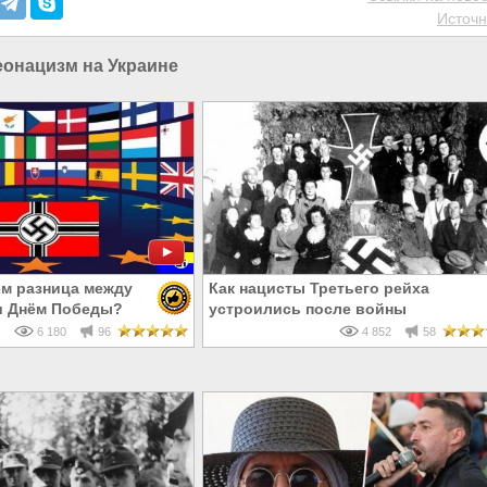
Источн
еонацизм на Украине
чём разница между
Как нацисты Третьего рейха
и Днём Победы?
устроились после войны
6 180
96
4 852
58