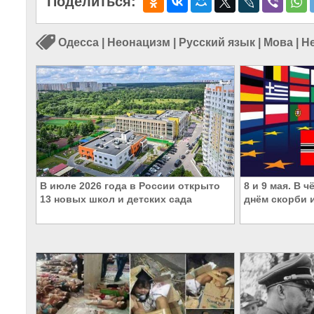
Поделиться:
Одесса
|
Неонацизм
|
Русский язык
|
Мова
|
Н
В июле 2026 года в России открыто
8 и 9 мая. В 
13 новых школ и детских сада
днём скорби 