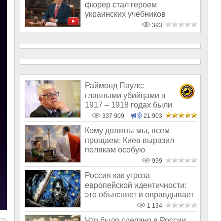
фюрер стал героем
украинских учебников
истории для детей
393
Раймонд Паулс:
главными убийцами в
1917 – 1918 годах были
латыши и евреи, а не русс
337 909
21 903
Кому должны мы, всем
прощаем: Киев выразил
полякам особую
благодарность
999
Россия как угроза
европейской идентичности:
это объясняет и оправдывает
все
1 134
ть
Что было сделано в России