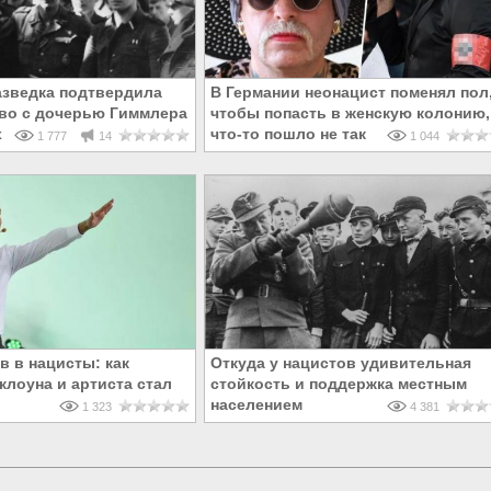
азведка подтвердила
В Германии неонацист поменял пол
во с дочерью Гиммлера
чтобы попасть в женскую колонию,
х
что-то пошло не так
1 777
14
1 044
в в нацисты: как
Откуда у нацистов удивительная
клоуна и артиста стал
стойкость и поддержка местным
населением
1 323
4 381