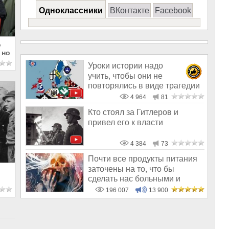
Одноклассники
ВКонтакте
Facebook
,
 но
Уроки истории надо
учить, чтобы они не
повторялись в виде трагедии
4 964
81
Кто стоял за Гитлеров и
привел его к власти
4 384
73
Почти все продукты питания
заточены на то, что бы
сделать нас больными и
бесплодным
196 007
13 900