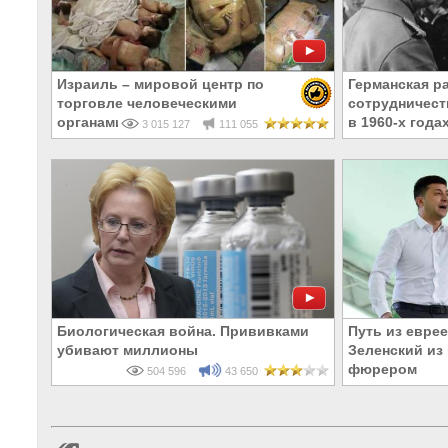
Израиль – мировой центр по
Германская р
торговле человеческими
сотрудничест
органами
в 1960-х года
3 015 127
111 055
Биологическая война. Прививками
Путь из еврее
убивают миллионы
Зеленский из 
фюрером
504 596
43 650