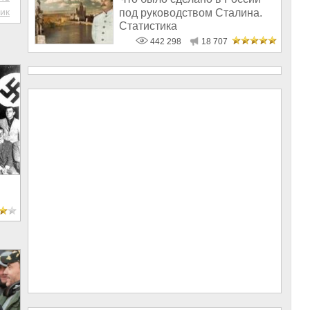
ик
под руководством Сталина.
Статистика
442 298
18 707