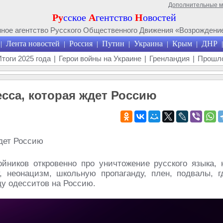
Дополнительные 
Ру
сское
А
гентство
Н
овостей
ое агентство Русского Общественного Движения «Возрождение
Лента новостей
Россия
Путин
Украина
Крым
ДНР
|
|
|
|
|
|
|
Итоги 2025 года
|
Герои войны на Украине
|
Гренландия
|
Прошло
сса, которая ждет Россию
йников откровенно про уничтожение русского языка, 
 неонацизм, школьную пропаганду, плен, подвалы, г
ду одесситов на Россию.