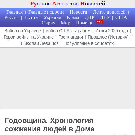
Ру
сское
А
гентство
Н
овостей
Главная
Главные новости
Новости
Лента новостей
|
|
|
|
Россия
Путин
Украина
Крым
ДНР
ЛНР
США
|
|
|
|
|
|
|
Сирия
Мир
Помощь
|
|
Война на Украине
|
война США с Ираном
|
Итоги 2025 года
|
Герои войны на Украине
|
Гренландия
|
Прошлое (История)
|
Николай Левашов
|
Популярные в соцсетях
Годовщина. Хронология
сожжения людей в Доме