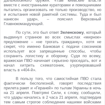
дальнобойного оружия. «Там киевские власти
вместе с иностранными кураторами и помощниками
пытались организовать не только производство, но
и испытания новой ракетной системы. Туда и был
нанесен удар», – пояснил Верховный
Главнокомандующий.
По сути, это был ответ
Зеленскому
, который
выдвинул странное во всех смыслах «мирное»
предложение – «не трогать гражданку», хотя не
секрет, что именно Банковая с подачи союзников
использует все запрещенные способы, чтобы
сохранить логистику и оборонку. Судя по всему,
вражеская ПВО начинает серьезно проседать, вот и
начал хитрить схематозник, узурпировавший
власть в «404-й».
В пользу того, что самостийная ПВО стала
фактически бесполезной, говорят последствия
прилета ракет и «Гераней» по тылам Украины в ночь
на 21 апреля. Повітряні Сили, к слову, сообщили,
что удары начались в 2 часа 21 апреля, подтвердив
тем самым строгое соблюдение нашими войсками