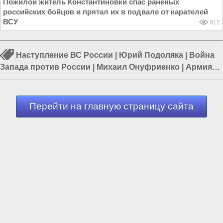
Пожилой житель Константиновки спас раненых
российских бойцов и прятал их в подвале от карателей
ВСУ
912
Наступление ВС России
|
Юрий Подоляка
|
Война
Запада против России
|
Михаил Онуфриенко
|
Армия
России
|
Армия Украины
|
Война в Новороссии
Перейти на главную страницу сайта