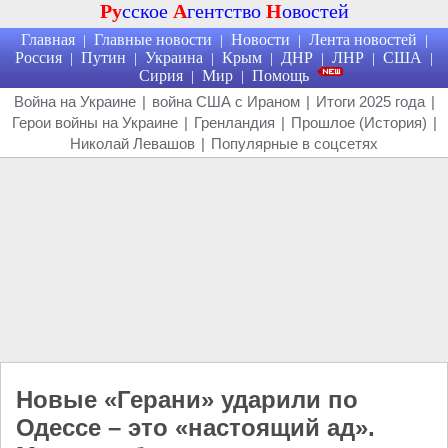
Ру
сское
А
гентство
Н
овостей
Главная
Главные новости
Новости
Лента новостей
|
|
|
|
Россия
Путин
Украина
Крым
ДНР
ЛНР
США
|
|
|
|
|
|
|
Сирия
Мир
Помощь
|
|
Война на Украине
|
война США с Ираном
|
Итоги 2025 года
|
Герои войны на Украине
|
Гренландия
|
Прошлое (История)
|
Николай Левашов
|
Популярные в соцсетях
Новые «Герани» ударили по
Одессе – это «настоящий ад».