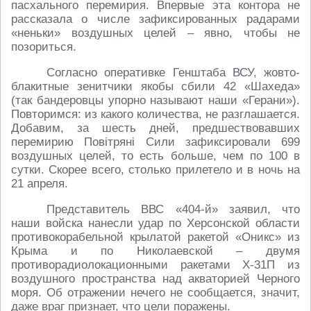
пасхального перемирия. Впервые эта контора не
рассказала о числе зафиксированных радарами
«неньки» воздушных целей – явно, чтобы не
позориться.
Согласно оперативке Генштаба ВСУ, жовто-
блакитные зенитчики якобы сбили 42 «Шахеда»
(так бандеровцы упорно называют наши «Герани»).
Повторимся: из какого количества, не разглашается.
Добавим, за шесть дней, предшествовавших
перемирию Повітряні Сили зафиксировали 699
воздушных целей, то есть больше, чем по 100 в
сутки. Скорее всего, столько прилетело и в ночь на
21 апреля.
Представитель ВВС «404-й» заявил, что
наши войска нанесли удар по Херсонской области
противокорабельной крылатой ракетой «Оникс» из
Крыма и по Николаевской – двумя
противорадиолокационными ракетами Х-31П из
воздушного пространства над акваторией Черного
моря. Об отражении нечего не сообщается, значит,
даже враг признает, что цели поражены.