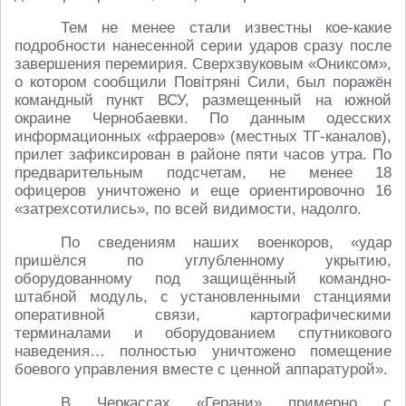
Тем не менее стали известны кое-какие
подробности нанесенной серии ударов сразу после
завершения перемирия. Сверхзвуковым «Ониксом»,
о котором сообщили Повітряні Сили, был поражён
командный пункт ВСУ, размещенный на южной
окраине Чернобаевки. По данным одесских
информационных «фраеров» (местных ТГ-каналов),
прилет зафиксирован в районе пяти часов утра. По
предварительным подсчетам, не менее 18
офицеров уничтожено и еще ориентировочно 16
«затрехсотились», по всей видимости, надолго.
По сведениям наших военкоров, «удар
пришёлся по углубленному укрытию,
оборудованному под защищённый командно-
штабной модуль, с установленными станциями
оперативной связи, картографическими
терминалами и оборудованием спутникового
наведения… полностью уничтожено помещение
боевого управления вместе с ценной аппаратурой».
В Черкассах «Герани» примерно с