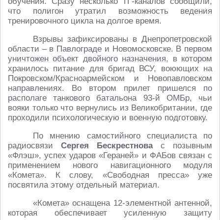
обучения. Сразу несколько ТГ-каналов сообщили,
что полигон утратил возможность ведения
тренировочного цикла на долгое время.
Взрывы зафиксированы в Днепропетровской
области – в Павлограде и Новомосковске. В первом
уничтожен объект двойного назначения, в котором
хранилось питание для бригад ВСУ, воюющих на
Покровском/Красноармейском и Новопавловском
направлениях. Во втором прилет пришелся по
располаге танкового батальона 93-й ОМБр, чьи
вояки только что вернулись из Великобритании, где
проходили психологическую и военную подготовку.
По мнению самостийного специалиста по
радиосвязи
Сергея Бескрестнова
с позывным
«Флэш», успех ударов «Гераней» и ФАБов связан с
применением нового навигационного модуля
«Комета». К слову, «Свободная пресса» уже
посвятила этому отдельный материал.
«Комета» оснащена 12-элементной антенной,
которая обеспечивает усиленную защиту