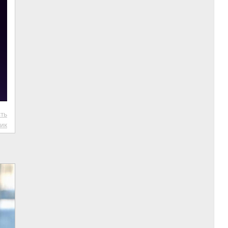
ть
ик