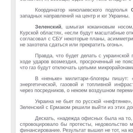
Координатор николаевского подполья
западных направлений на центр и юг Украины.
Зеленский
, шмыгая кокаиновым носом
Курской областях, «если будут масштабные отк
согласовал с СБУ некоторые планы, асимметри
не захотела сдаться или прекратить огонь».
Правда, что будет делать с украинской 
ходе ударов возмездия, просроченный не пояс
что газ будут отключать целыми микрорайонами
В «неньке» милитари-блогеры пишут: 
энергетической, газовой и топливной инфрас
через посредников, о некоем воздушном перем
Украина не бьет по русской «нефтянке»
Зеленский с Ермаком решили выйти из этих до
Дескать, «надежда офисных была на то,
спровоцировало бы протесты, недовольство м
финансирование. Результат вышел не тот, на к