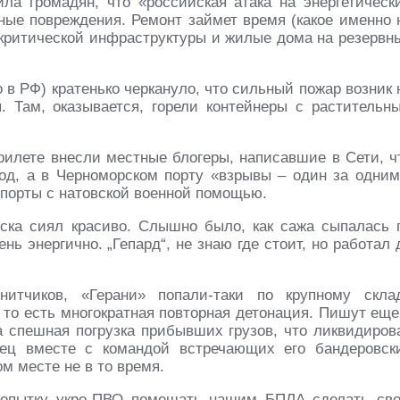
ла громадян, что «российская атака на энергетическ
ные повреждения. Ремонт займет время (какое именно 
 критической инфраструктуры и жилые дома на резервн
в РФ) кратенько черкануло, что сильный пожар возник 
. Там, оказывается, горели контейнеры с растительн
рилете внесли местные блогеры, написавшие в Сети, ч
д, а в Черноморском порту «взрывы – один за одним
спорты с натовской военной помощью.
ска сиял красиво. Слышно было, как сажа сыпалась 
ь энергично. „Гепард“, не знаю где стоит, но работал 
нитчиков, «Герани» попали-таки по крупному скла
 то есть многократная повторная детонация. Пишут еще
а спешная погрузка прибывших грузов, что ликвидиров
пец вместе с командой встречающих его бандеровск
ом месте не в то время.
а попытку укро-ПВО помешать нашим БПЛА сделать св