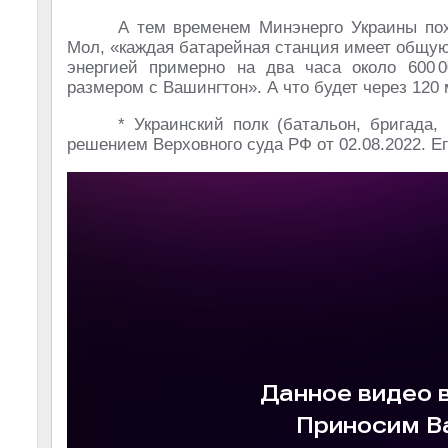
А тем временем Минэнерго Украины пох
Мол, «каждая батарейная станция имеет общую
энергией примерно на два часа около 600 0
размером с Вашингтон». А что будет через 120 
* Украинский полк (батальон, бригада,
решением Верховного суда РФ
от 02.08.2022
. Е