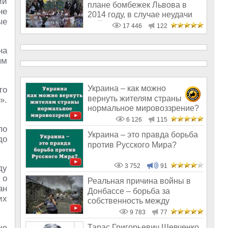
ий
плане бомбежек Львова в
не
2014 году, в случае неудачи
ые
майдана
17 446
122
на
ым
Украина – как можно
то
вернуть жителям страны
».
нормальное мировоззрение?
6 126
115
по
Украина – это правда борьба
до
против Русского Мира?
3 752
91
ду
 о
Реальная причина войны в
ан
Донбассе – борьба за
их
собственность между
олигархами
9 783
77
ою
Тарас Григорьевич Шевченко