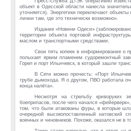
Пресс-служба ДТЭК оперативно извести
объект в Одесской области нанесла значитель
уточняется). Энергетики переключают объекты
линии там, где это технически возможно».
Издание «Новини Одеси» (заблокировано 
территории объекта портовой инфраструктуры
маслом и транспортными средствами.
Свои пять копеек в информирование о п
полыхает ярким пламенем судоремонтный заво
Горел и порт Ильичевск, в который зашли тран
В Сети можно прочесть: «Порт Ильичев
трубе дымохода. Я о другом, ПВО работала очен
конца налёта».
Несмотря на стрельбу криворуких зе
боеприпасов, после чего начался «фейерверк»,
том, что были атакованы фуры, в которые шл
очередной высокопоставленный натовский с
военных и чиновников. Похоже, оказался не в т
Также стало известно, что в ответ н