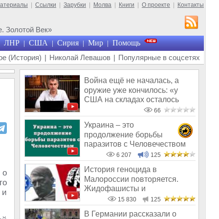
материалы
|
Ссылки
|
Зарубки
|
Молва
|
Книги
|
О проекте
|
Контакты
. Золотой Век»
ЛНР
США
Сирия
Мир
Помощь
|
|
|
|
е (История)
|
Николай Левашов
|
Популярные в соцсетях
Война ещё не началась, а
оружие уже кончилось: «у
США на складах осталось
менее 100
66
Украина – это
продолжение борьбы
паразитов с Человечеством
6 207
125
История геноцида в
 о
Малороссии повторяется.
то
Жидофашисты и
 и
жидокоммунисты снова во вл
15 830
125
В Германии рассказали о