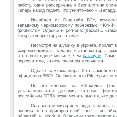
работу, один рассерженный беспилотник спик
Теперь народ гадает, что уничтожено – «Гепард
Инсайдер из Генштаба ВСУ, коммент
западному черноморскому побережью «404-й»,
форпостом Одессы и региона. Дескать, «тако
которые корректируют атаку».
Несмотря на шумиху в укрнете, прилет в
«скромненький». По данным этой конторы, арм
что почти вдвое меньше, чем
накануне
. Само
перехватили, за исключением мелочевки.
Однако замкомандира 3-го армейског
официалов ВВСУ. Он сказал, что РФ серьезно 
По его словам, на «Шахеды» (так 
устанавливаются датчики, которые фиксир
российским БПЛА резко менять высоту, что дел
Согласно мониторингу ряда каналов, в 
наносился по прифронтовой зоне – по объе
областей, и, вообще, Одесчину тоже следует сч