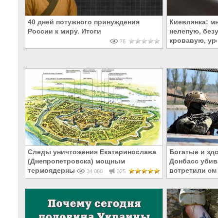
40 дней потужного принуждения
Киевлянка: м
России к миру. Итоги
нелепую, без
кровавую, у
76
Следы уничтожения Екатеринослава
Богатые и зд
(Днепропетровска) мощным
Донбасс убива
термоядерным взрывом в 1785 году
встретили см
34 080
325