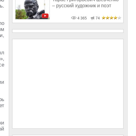
– русский художник и поэт
ь.
4 365
74
по
ым
и,
ыл
»,
се
ии
рь
ет
ки
ой