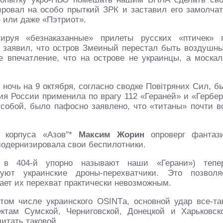
ировал на особо прыткий ЗРК и заставил его замолчат
» или даже «Пэтриот».
ируя «безнаказанные» прилеты русских «птичек» 
 заявил, что остров Змеиный перестал быть воздушн
е впечатление, что на острове не украинцы, а москал
 ночь на 9 октября, согласно сводке Повітряних Сил, б
ия России применила по врагу 112 «Гераней» и «Гербер
 собой, было пафосно заявлено, что «титаны» почти в
о корпуса «Азов"*
Максим Жорин
опроверг фантаз
модернизировала свои беспилотники.
в 404-й упорно называют наши «Герани») тепе
уют украинские дроны-перехватчики. Это позволя
ает их перехват практически невозможным.
том числе украинского OSINTа, основной удар все-та
ктам Сумской, Черниговской, Донецкой и Харьковск
итать таковой.