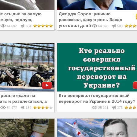
не стыдно за самую
Джордж Сорос цинично
умную, подлую,
рассказал, какую роль Запад
родливую революцию
уготовил для Украины
44 692
604
64 870
509
оровые ехали на
Кто совершил государственный
ть и развлекаться, а
переворот на Украине в 2014 году?
ерть
54 477
184
25 191
173