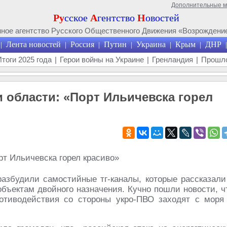
Дополнительные 
Ру
сское
А
гентство
Н
овостей
ое агентство Русского Общественного Движения «Возрождение
Лента новостей
Россия
Путин
Украина
Крым
ДНР
|
|
|
|
|
|
|
Итоги 2025 года
|
Герои войны на Украине
|
Гренландия
|
Прошло
 области: «Порт Ильичевска горел
азбудили самостийные тг-каналы, которые рассказали
бъектам двойного назначения. Кучно пошли новости, ч
отиводействия со стороны укро-ПВО заходят с моря