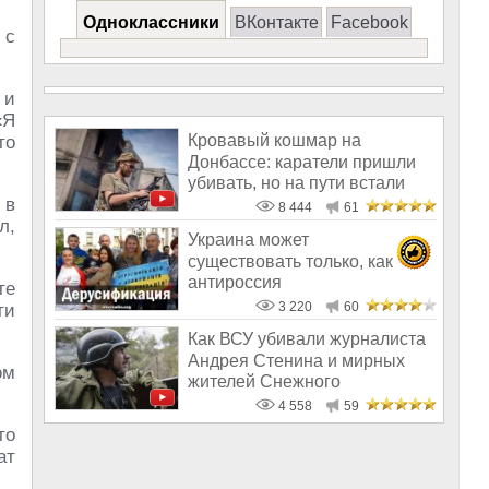
Одноклассники
ВКонтакте
Facebook
 с
 и
«Я
Кровавый кошмар на
то
Донбассе: каратели пришли
убивать, но на пути встали
 в
врачи
8 444
61
л,
Украина может
существовать только, как
антироссия
те
3 220
60
ти
Как ВСУ убивали журналиста
Андрея Стенина и мирных
ом
жителей Снежного
4 558
59
то
ат