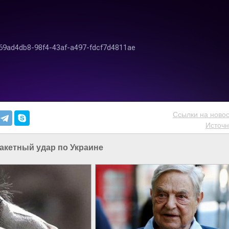
Ссылки на новос
Источн
акетный удар по Украине