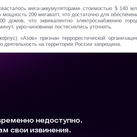
васталось мега-аккумуляторами стоимостью $ 140 мл
 мощность 200 мегаватт, что достаточно для обеспечен
00 домов, что эквивалентно электроснабжению горо
минут, укро-чиновники постеснялись уточнять.
 корпус) «Азов» признан террористической организаци
го деятельность на территории России запрещена.