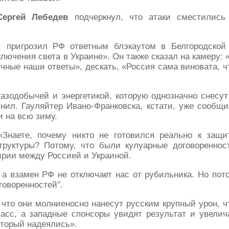
Сергей Лебедев
подчеркнул, что атаки сместились
, пригрозил РФ ответным блэкаутом в Белгородской
лючения света в Украине». Он также сказал на камеру: 
чные наши ответы», дескать, «Россия сама виновата, ч
газодобычей и энергетикой, которую однозначно снесут
нил. Гауляйтер Ивано-Франковска, кстати, уже сообщи
 на всю зиму.
«Знаете, почему никто не готовился реально к защи
труктуры? Потому, что были кулуарные договореннос
ирии между Россией и Украиной.
, а взамен РФ не отключает нас от рубильника. Но пот
говоренностей".
 что они молниеносно нанесут русским крупный урон, ч
асс, а западные спонсоры увидят результат и увелич
оторый надеялись».