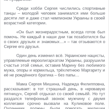
Среди хобби Сергея числились спортивные
танцы – молодой человек занимался ими больше
десяти лет и даже стал чемпионом Украины в своей
возрастной категории.
«Он был жизнерадостным, всегда готов был
помочь. Не каждый в наши дни так позаботился бы
о своих друзьях и знакомых…» – так отзываются о
Сергее его друзья.
Один день изменил всё. Украинские нацисты,
управляемые евроолигархатом Украины, разрушили
счастье этой семьи, оставив Марину без любимого
мужа, опоры и кормильца, трёхлетнюю Маргариту и
её не рождённого братика – без папы…
Мама Сергея Мишина, Надежда Филипповна,
рассказывает: в тот страшный день, в «кровавую
пятницу», Сергей отдыхал со своей семьёй. Но тут
раздался телефонный звонок: мужчину с двумя
коллегами срочно вызвали на Куликовое поле.
Охранники должны были помогать милиции