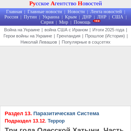
Ру
сское
А
гентство
Н
овостей
Главная
Главные новости
Новости
Лента новостей
|
|
|
|
Россия
Путин
Украина
Крым
ДНР
ЛНР
США
|
|
|
|
|
|
|
Сирия
Мир
Помощь
|
|
Война на Украине
|
война США с Ираном
|
Итоги 2025 года
|
Герои войны на Украине
|
Гренландия
|
Прошлое (История)
|
Николай Левашов
|
Популярные в соцсетях
Раздел 13.
Паразитическая Система
Подраздел 13.12.
Террор
Три года Одесской Хатыни. Часть