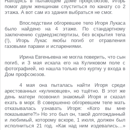
Находясь в пылающем Доме профсоюзов, Игорь
помог двум женщинам спуститься по канату со 2
этажа. А вот сам из здания выбраться не смог.
Впоследствии обгоревшее тело Игоря Лукаса
было найдено на 4 этаже. По стандартному
заключению судмедэкспертизы, без вскрытия тела
(!), Игорь Лукас якобы погиб от отравления
газовыми парами и испарениями.
Ирина Евгеньевна не могла поверить, что сын
погиб, и 3 мая искала его на Куликовом поле с
фотографией, но нашла только его куртку у входа в
Дом профсоюзов.
4 мая она пыталась найти Игоря среди
арестованных «куликовцев», но тщётно. В этот же
день матери позвонил знакомый Игоря и сказал
ехать в морг. В совершенно обгоревшем теле мать
отказывалась узнавать Игоря: «Кого вы мне
показываете?!» Но это был он, такой долгожданный
и любимый, которому вскоре, 1 июля, должен был
исполниться 21 год. «Как над ним издевались…»