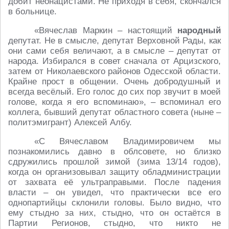
добит неонацистами. Не приходя в себя, скончался
в больнице.
«Вячеслав Маркин – настоящий
народный
депутат. Не в смысле, депутат Верховной Рады, как
они сами себя величают, а в смысле – депутат от
народа. Избирался в совет сначала от Арцизского,
затем от Николаевского районов Одесской области.
Крайне прост в общении. Очень добродушный и
всегда весёлый. Его голос до сих пор звучит в моей
голове, когда я его вспоминаю», – вспоминал его
коллега, бывший депутат областного совета (ныне –
политэмигрант) Алексей Албу.
«С Вячеславом Владимировичем мы
познакомились давно в облсовете, но близко
сдружились прошлой зимой (зима 13/14 годов),
когда он организовывал защиту обладминистрации
от захвата её ультраправыми. После падения
власти – он увидел, что практически все его
однопартийцы склонили головы. Было видно, что
ему стыдно за них, стыдно, что он остаётся в
Партии Регионов, стыдно, что никто не