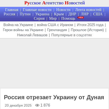
Ру
сское
А
гентство
Н
овостей
Главная
Главные новости
Новости
Лента новостей
|
|
|
|
Россия
Путин
Украина
Крым
ДНР
ЛНР
США
|
|
|
|
|
|
|
Сирия
Мир
Помощь
|
|
Война на Украине
|
война США с Ираном
|
Итоги 2025 года
|
Герои войны на Украине
|
Гренландия
|
Прошлое (История)
|
Николай Левашов
|
Популярные в соцсетях
Россия отрезает Украину от Дуная
1 876
20 декабря 2025