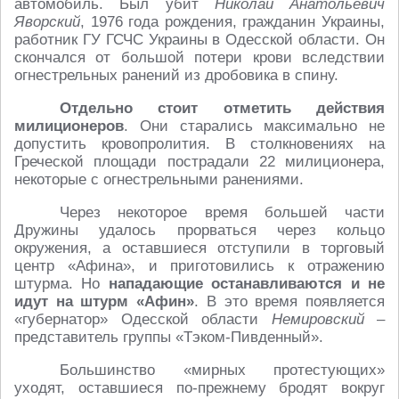
автомобиль. Был убит
Николай Анатольевич
Яворский
, 1976 года рождения, гражданин Украины,
работник ГУ ГСЧС Украины в Одесской области. Он
скончался от большой потери крови вследствии
огнестрельных ранений из дробовика в спину.
Отдельно стоит отметить действия
милиционеров
. Они старались максимально не
допустить кровопролития. В столкновениях на
Греческой площади пострадали 22 милиционера,
некоторые с огнестрельными ранениями.
Через некоторое время большей части
Дружины удалось прорваться через кольцо
окружения, а оставшиеся отступили в торговый
центр «Афина», и приготовились к отражению
штурма. Но
нападающие останавливаются и не
идут на штурм «Афин»
. В это время появляется
«губернатор» Одесской области
Немировский
–
представитель группы «Тэком-Пивденный».
Большинство «мирных протестующих»
уходят, оставшиеся по-прежнему бродят вокруг