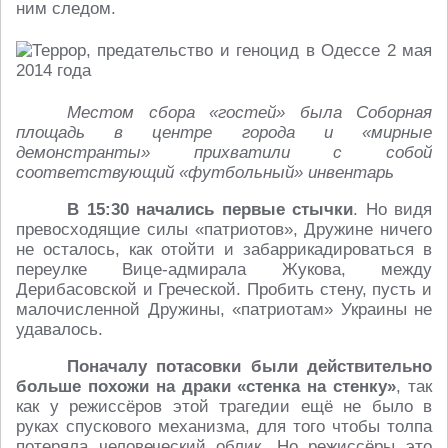
ним следом.
Местом сбора «гостей» была Соборная
площадь в центре города и «мирные
демонстранты» прихватили с собой
соответствующий «футбольный» инвентарь
В 15:30 начались первые стычки
. Но видя
превосходящие силы «патриотов», Дружине ничего
не осталось, как отойти и забаррикадироваться в
переулке Вице-адмирала Жукова, между
Дерибасовской и Греческой. Пробить стену, пусть и
малочисленной Дружины, «патриотам» Украины не
удавалось.
Поначалу потасовки были действительно
больше похожи на драки «стенка на стенку»
, так
как у режиссёров этой трагедии ещё не было в
руках спускового механизма, для того чтобы толпа
потеряла человеческий облик. Но режиссёры это