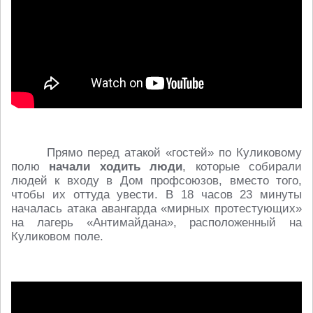
Прямо перед атакой «гостей» по Куликовому
полю
начали ходить люди
, которые собирали
людей к входу в Дом профсоюзов, вместо того,
чтобы их оттуда увести. В 18 часов 23 минуты
началась атака авангарда «мирных протестующих»
на лагерь «Антимайдана», расположенный на
Куликовом поле.