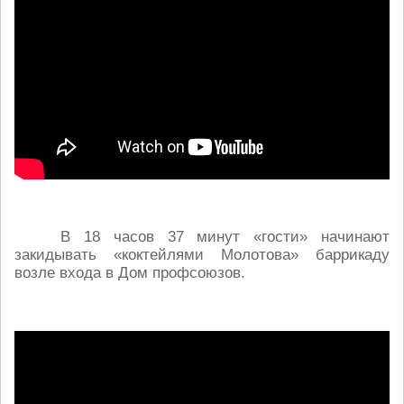
В 18 часов 37 минут «гости» начинают
закидывать «коктейлями Молотова» баррикаду
возле входа в Дом профсоюзов.