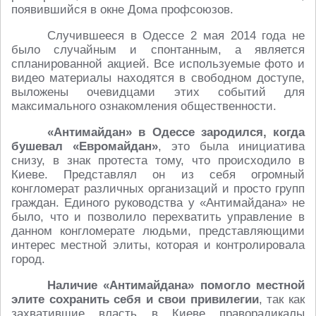
появившийся в окне Дома профсоюзов.
Случившееся в Одессе 2 мая 2014 года не
было случайным и спонтанным, а является
спланированной акцией. Все используемые фото и
видео материалы находятся в свободном доступе,
выложены очевидцами этих событий для
максимального ознакомления общественности.
«Антимайдан» в Одессе зародился, когда
бушевал «Евромайдан»
, это была инициатива
снизу, в знак протеста тому, что происходило в
Киеве. Представлял он из себя огромный
конгломерат различных организаций и просто групп
граждан. Единого руководства у «Антимайдана» не
было, что и позволило перехватить управление в
данном конгломерате людьми, представляющими
интерес местной элиты, которая и контролировала
город.
Наличие «Антимайдана» помогло местной
элите сохранить себя и свои привилегии
, так как
захватившие власть в Киеве праворадикалы