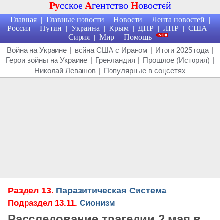
Ру
сское
А
гентство
Н
овостей
Главная
Главные новости
Новости
Лента новостей
|
|
|
|
Россия
Путин
Украина
Крым
ДНР
ЛНР
США
|
|
|
|
|
|
|
Сирия
Мир
Помощь
|
|
Война на Украине
|
война США с Ираном
|
Итоги 2025 года
|
Герои войны на Украине
|
Гренландия
|
Прошлое (История)
|
Николай Левашов
|
Популярные в соцсетях
Раздел 13.
Паразитическая Система
Подраздел 13.11.
Сионизм
Расследование трагедии 2 мая в