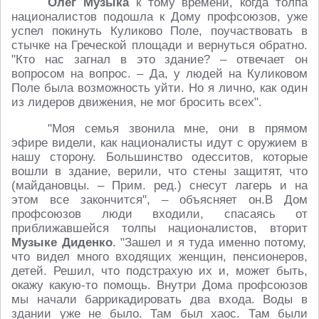
Олег Музыка
к тому времени, когда толпа
националистов подошла к Дому профсоюзов, уже
успел покинуть Куликово Поле, поучаствовать в
стычке на Греческой площади и вернуться обратно.
"Кто нас загнал в это здание? – отвечает он
вопросом на вопрос. – Да, у людей на Куликовом
Поле была возможность уйти. Но я лично, как один
из лидеров движения, не мог бросить всех".
"Моя семья звонила мне, они в прямом
эфире видели, как националисты идут с оружием в
нашу сторону. Большинство одесситов, которые
вошли в здание, верили, что стены защитят, что
(майдановцы. – Прим. ред.) снесут лагерь и на
этом все закончится", – объясняет он.В Дом
профсоюзов люди входили, спасаясь от
приближавшейся толпы националистов, вторит
Музыке Диденко
. "Зашел и я туда именно потому,
что видел много входящих женщин, пенсионеров,
детей. Решил, что подстрахую их и, может быть,
окажу какую-то помощь. Внутри Дома профсоюзов
мы начали баррикадировать два входа. Воды в
здании уже не было. Там был хаос. Там были