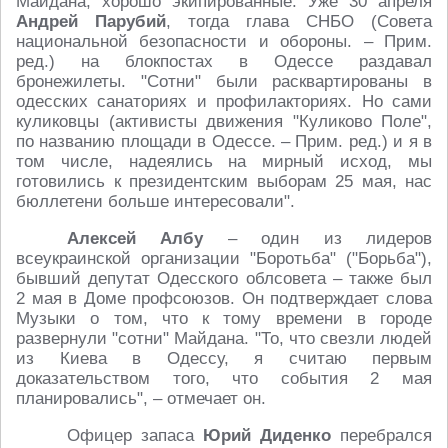
Майдана, хорошо экипированные. Уже 30 апреля
Андрей Парубий
, тогда глава СНБО (Совета
национальной безопасности и обороны. – Прим.
ред.) на блокпостах в Одессе раздавал
бронежилеты. "Сотни" были расквартированы в
одесских санаториях и профилакториях. Но сами
куликовцы (активисты движения "Куликово Поле",
по названию площади в Одессе. – Прим. ред.) и я в
том числе, надеялись на мирный исход, мы
готовились к президентским выборам 25 мая, нас
бюллетени больше интересовали".
Алексей Албу
– один из лидеров
всеукраинской организации "Боротьба" ("Борьба"),
бывший депутат Одесского облсовета – также был
2 мая в Доме профсоюзов. Он подтверждает слова
Музыки о том, что к тому времени в городе
развернули "сотни" Майдана. "То, что свезли людей
из Киева в Одессу, я считаю первым
доказательством того, что события 2 мая
планировались", – отмечает он.
Офицер запаса
Юрий Диденко
перебрался