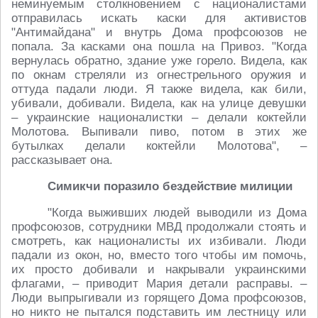
неминуемым столкновением с националистами
отправилась искать каски для активистов
"Антимайдана" и внутрь Дома профсоюзов не
попала. За касками она пошла на Привоз. "Когда
вернулась обратно, здание уже горело. Видела, как
по окнам стреляли из огнестрельного оружия и
оттуда падали люди. Я также видела, как били,
убивали, добивали. Видела, как на улице девушки
– украинские националистки – делали коктейли
Молотова. Выпивали пиво, потом в этих же
бутылках делали коктейли Молотова", –
рассказывает она.
Симикчи поразило бездействие милиции
"Когда выживших людей выводили из Дома
профсоюзов, сотрудники МВД продолжали стоять и
смотреть, как националисты их избивали. Люди
падали из окон, но, вместо того чтобы им помочь,
их просто добивали и накрывали украинскими
флагами, – приводит Мария детали расправы. –
Люди выпрыгивали из горящего Дома профсоюзов,
но никто не пытался подставить им лестницу или