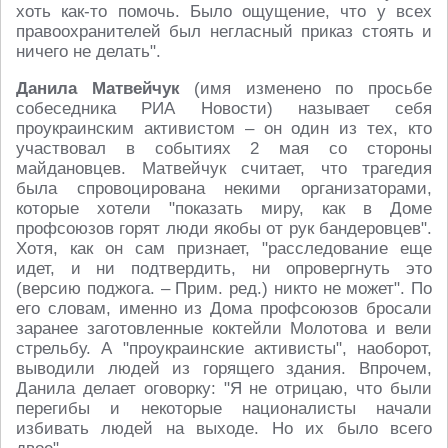
хоть как-то помочь. Было ощущение, что у всех
правоохранителей был негласный приказ стоять и
ничего не делать".
Данила Матвейчук
(имя изменено по просьбе
собеседника РИА Новости) называет себя
проукраинским активистом – он один из тех, кто
участвовал в событиях 2 мая со стороны
майдановцев. Матвейчук считает, что трагедия
была спровоцирована некими организаторами,
которые хотели "показать миру, как в Доме
профсоюзов горят люди якобы от рук бандеровцев".
Хотя, как он сам признает, "расследование еще
идет, и ни подтвердить, ни опровергнуть это
(версию поджога. – Прим. ред.) никто не может". По
его словам, именно из Дома профсоюзов бросали
заранее заготовленные коктейли Молотова и вели
стрельбу. А "проукраинские активисты", наоборот,
выводили людей из горящего здания. Впрочем,
Данила делает оговорку: "Я не отрицаю, что были
перегибы и некоторые националисты начали
избивать людей на выходе. Но их было всего