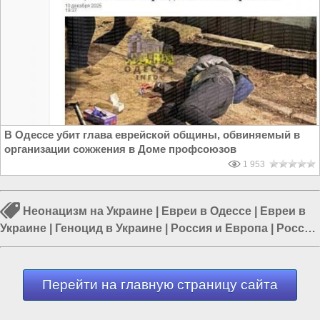
В Одессе убит глава еврейской общины, обвиняемый в
организации сожжения в Доме профсоюзов
1 953
Неонацизм на Украине
|
Евреи в Одессе
|
Евреи в
Украине
|
Геноцид в Украине
|
Россия и Европа
|
Россия
и Запад
|
Россия и Евразия
Перейти на главную страницу сайта