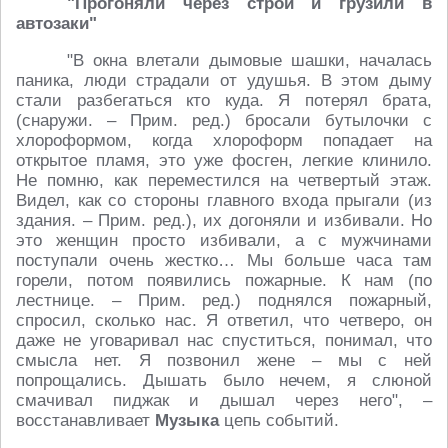
"Прогоняли через строй и грузили в
автозаки"
"В окна влетали дымовые шашки, началась
паника, люди страдали от удушья. В этом дыму
стали разбегаться кто куда. Я потерял брата,
(снаружи. – Прим. ред.) бросали бутылочки с
хлороформом, когда хлороформ попадает на
открытое пламя, это уже фосген, легкие клинило.
Не помню, как переместился на четвертый этаж.
Видел, как со стороны главного входа прыгали (из
здания. – Прим. ред.), их догоняли и избивали. Но
это женщин просто избивали, а с мужчинами
поступали очень жестко… Мы больше часа там
горели, потом появились пожарные. К нам (по
лестнице. – Прим. ред.) поднялся пожарный,
спросил, сколько нас. Я ответил, что четверо, он
даже не уговаривал нас спуститься, понимал, что
смысла нет. Я позвонил жене – мы с ней
попрощались. Дышать было нечем, я слюной
смачивал пиджак и дышал через него", –
восстанавливает
Музыка
цепь событий.