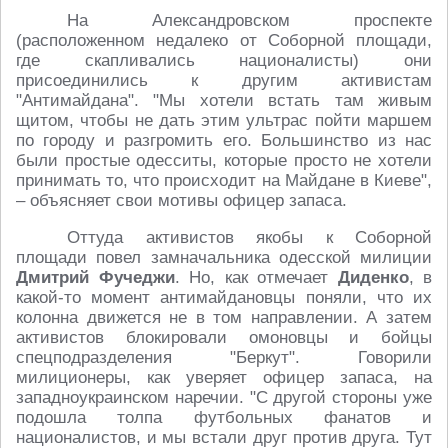
На Александровском проспекте
(расположенном недалеко от Соборной площади,
где скапливались националисты) они
присоединились к другим активистам
"Антимайдана". "Мы хотели встать там живым
щитом, чтобы не дать этим ультрас пойти маршем
по городу и разгромить его. Большинство из нас
были простые одесситы, которые просто не хотели
принимать то, что происходит на Майдане в Киеве",
– объясняет свои мотивы офицер запаса.
Оттуда активистов якобы к Соборной
площади повел замначальника одесской милиции
Дмитрий Фучеджи
. Но, как отмечает
Диденко
, в
какой-то момент антимайдановцы поняли, что их
колонна движется не в том направлении. А затем
активистов блокировали омоновцы и бойцы
спецподразделения "Беркут". Говорили
милиционеры, как уверяет офицер запаса, на
западноукраинском наречии. "С другой стороны уже
подошла толпа футбольных фанатов и
националистов, и мы встали друг против друга. Тут