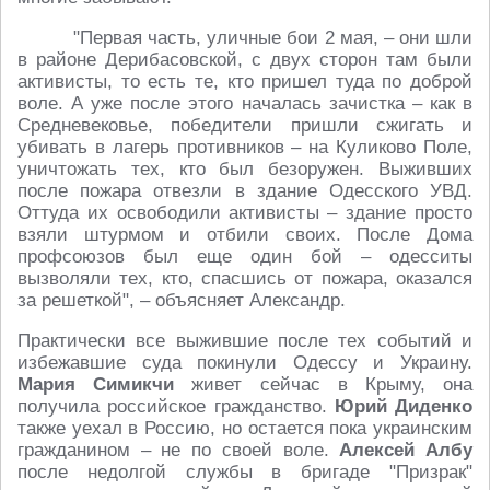
"Первая часть, уличные бои 2 мая, – они шли
в районе Дерибасовской, с двух сторон там были
активисты, то есть те, кто пришел туда по доброй
воле. А уже после этого началась зачистка – как в
Средневековье, победители пришли сжигать и
убивать в лагерь противников – на Куликово Поле,
уничтожать тех, кто был безоружен. Выживших
после пожара отвезли в здание Одесского УВД.
Оттуда их освободили активисты – здание просто
взяли штурмом и отбили своих. После Дома
профсоюзов был еще один бой – одесситы
вызволяли тех, кто, спасшись от пожара, оказался
за решеткой", – объясняет Александр.
Практически все выжившие после тех событий и
избежавшие суда покинули Одессу и Украину.
Мария Симикчи
живет сейчас в Крыму, она
получила российское гражданство.
Юрий Диденко
также уехал в Россию, но остается пока украинским
гражданином – не по своей воле.
Алексей Албу
после недолгой службы в бригаде "Призрак"