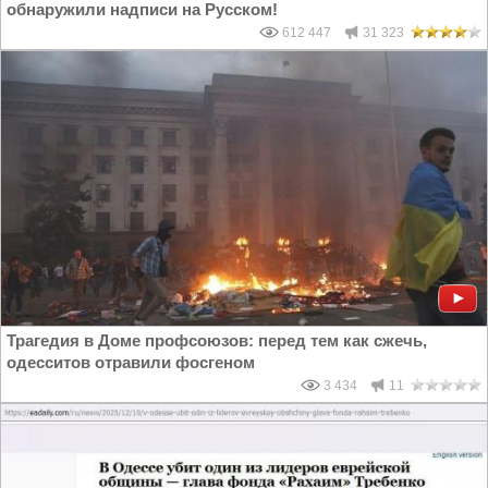
обнаружили надписи на Русском!
612 447
31 323
Трагедия в Доме профсоюзов: перед тем как сжечь,
одесситов отравили фосгеном
3 434
11