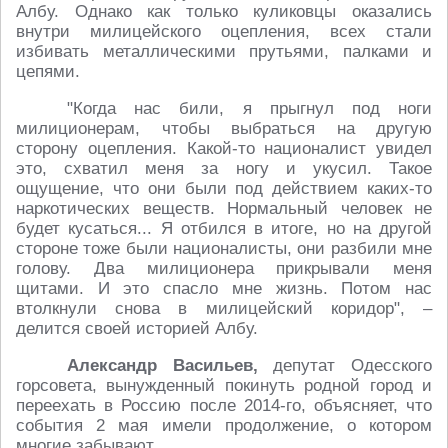
Албу. Однако как только куликовцы оказались
внутри милицейского оцепления, всех стали
избивать металлическими прутьями, палками и
цепями.
"Когда нас били, я прыгнул под ноги
милиционерам, чтобы выбраться на другую
сторону оцепления. Какой-то националист увидел
это, схватил меня за ногу и укусил. Такое
ощущение, что они были под действием каких-то
наркотических веществ. Нормальный человек не
будет кусаться... Я отбился в итоге, но на другой
стороне тоже были националисты, они разбили мне
голову. Два милиционера прикрывали меня
щитами. И это спасло мне жизнь. Потом нас
втолкнули снова в милицейский коридор", –
делится своей историей Албу.
Александр Васильев,
депутат Одесского
горсовета, вынужденный покинуть родной город и
переехать в Россию после 2014-го, объясняет, что
события 2 мая имели продолжение, о котором
многие забывают.