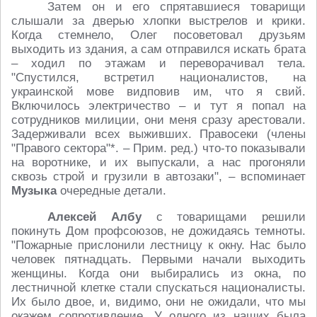
Затем он и его спрятавшиеся товарищи
слышали за дверью хлопки выстрелов и крики.
Когда стемнело, Олег посоветовал друзьям
выходить из здания, а сам отправился искать брата
– ходил по этажам и переворачивал тела.
"Спустился, встретил националистов, на
украинской мове видповив им, что я свий.
Включилось электричество – и тут я попал на
сотрудников милиции, они меня сразу арестовали.
Задерживали всех выживших. Правосеки (члены
"Правого сектора"*. – Прим. ред.) что-то показывали
на воротнике, и их выпускали, а нас прогоняли
сквозь строй и грузили в автозаки", – вспоминает
Музыка
очередные детали.
Алексей Албу
с товарищами решили
покинуть Дом профсоюзов, не дожидаясь темноты.
"Пожарные прислонили лестницу к окну. Нас было
человек пятнадцать. Первыми начали выходить
женщины. Когда они выбирались из окна, по
лестничной клетке стали спускаться националисты.
Их было двое, и, видимо, они не ожидали, что мы
окажем сопротивление. У одного из наших была