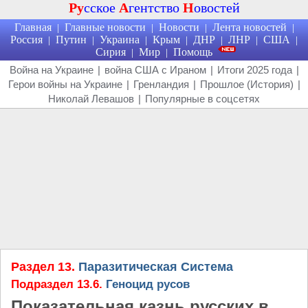
Ру
сское
А
гентство
Н
овостей
Главная
Главные новости
Новости
Лента новостей
|
|
|
|
Россия
Путин
Украина
Крым
ДНР
ЛНР
США
|
|
|
|
|
|
|
Сирия
Мир
Помощь
|
|
Война на Украине
|
война США с Ираном
|
Итоги 2025 года
|
Герои войны на Украине
|
Гренландия
|
Прошлое (История)
|
Николай Левашов
|
Популярные в соцсетях
Раздел 13.
Паразитическая Система
Подраздел 13.6.
Геноцид русов
Показательная казнь русских в