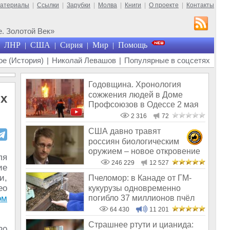
материалы
|
Ссылки
|
Зарубки
|
Молва
|
Книги
|
О проекте
|
Контакты
. Золотой Век»
ЛНР
США
Сирия
Мир
Помощь
|
|
|
|
е (История)
|
Николай Левашов
|
Популярные в соцсетях
Годовщина. Хронология
сожжения людей в Доме
Их
Профсоюзов в Одессе 2 мая
2014 года
2 316
72
США давно травят
россиян биологическим
оружием – новое откровение
ля
Эдварда Сноудена
246 229
12 527
ие
и,
Пчеломор: в Канаде от ГМ-
ео
кукурузы одновременно
погибло 37 миллионов пчёл
ом
64 430
11 201
Страшнее ртути и цианида: