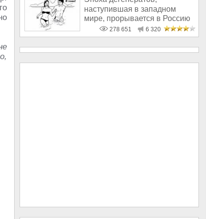
то
наступившая в западном
но
мире, прорывается в Россию
278 651
6 320
не
о,