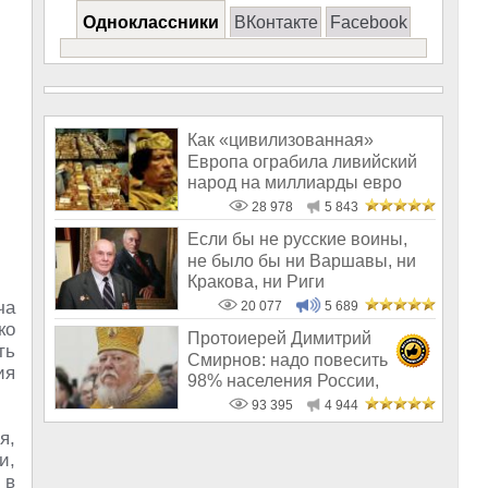
Одноклассники
ВКонтакте
Facebook
Как «цивилизованная»
Европа ограбила ливийский
народ на миллиарды евро
28 978
5 843
Если бы не русские воины,
не было бы ни Варшавы, ни
Кракова, ни Риги
ча
20 077
5 689
ко
Протоиерей Димитрий
ть
Смирнов: надо повесить
ия
98% населения России,
чтобы восторжество
93 395
4 944
я,
и,
 в