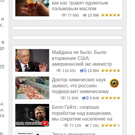
как нас травят ядовитым
пальмовым маслом
77 660
10 996
 и
с.
 в
до
Майдана не было. Было
вторжение США:
американский экс-министр
написал открытое пись
116 431
10 884
Доктор химических наук
заявил, что россиян
подвергают химическому
геноциду
71 849
8 649
ы,
Билл Гейтс: «хорошо
ы,
поработав над вакцинами,
то
мы сократим население на
10-15%»
77 129
7 191
р.
Эпоха дегенератов,