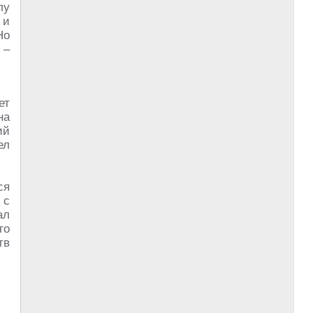
лу
 и
Но
 –
ет
на
ий
ел
ся
 с
ал
го
тв