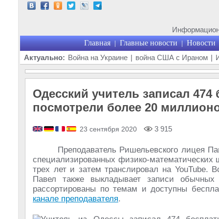
Информационн
Главная
Главные новости
Новости
|
|
Актуально:
Война на Украине
|
война США с Ираном
|
Одесский учитель записал 474
посмотрели более 20 миллионо
3 915
23 сентября 2020
Преподаватель Ришельевского лицея Па
специализированных физико-математических ш
трех лет и затем транслировал на YouTube. В
Павел также выкладывает записи обычных
рассортированы по темам и доступны беспла
канале преподавателя
.