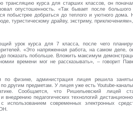
ю трансляцию курса для старших классов, он понача
вовал опустошенность. «Так бывает после большого
тся побыстрее добраться до теплого и уютного дома. 
роде, туристическому драйву, экстриму, приключениям»,
ющий урок курса для 7 класса, после чего планиру
зрителей. «Это напряженная работа, на самом деле, о
надо показать побольше. Вложить максимум демонстрац
номии времени мог не рассказывать», – говорит Пав
и по физике, администрация лицея решила занять
 по другим предметам. У лицея уже есть Youtube-каналы
тике. Сообщается, что Ришельевский лицей ст
 и внедрению педагогических технологий дистанционно
 с использованием современных электронных средс
ОН.