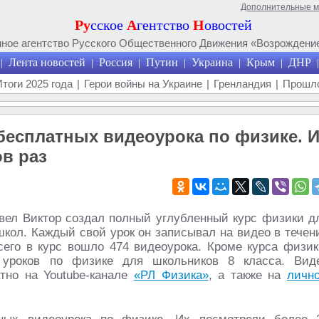
Дополнительные 
Ру
сское
А
гентство
Н
овостей
ое агентство Русского Общественного Движения «Возрождение
Лента новостей
Россия
Путин
Украина
Крым
ДНР
|
|
|
|
|
|
|
Итоги 2025 года
|
Герои войны на Украине
|
Гренландия
|
Прошло
 бесплатных видеоурока по физике. 
в раз
вел Виктор создал полный углубленный курс физики д
кол. Каждый свой урок он записывал на видео в течен
сего в курс вошло 474 видеоурока. Кроме курса физик
 уроков по физике для школьников 8 класса. Вид
тно на Youtube-канале
«РЛ Физика»
, а также на
личн