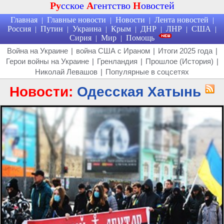
Ру
сское
А
гентство
Н
овостей
Главная
Главные новости
Новости
Лента новостей
|
|
|
|
Россия
Путин
Украина
Крым
ДНР
ЛНР
США
|
|
|
|
|
|
|
Сирия
Мир
Помощь
|
|
Война на Украине
|
война США с Ираном
|
Итоги 2025 года
|
Герои войны на Украине
|
Гренландия
|
Прошлое (История)
|
Николай Левашов
|
Популярные в соцсетях
Новости:
Одесская Хатынь