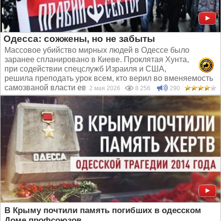
Одесса: сожжены, но не забыты
Массовое убийство мирных людей в Одессе было
заранее спланировано в Киеве. Проклятая Хунта,
при содействии спецслужб Израиля и США,
решила преподать урок всем, кто верил во вменяемость
самозваной власти еврейского меньшинства...
2 мая 2026
8 256
290
В Крыму почтили память погибших в одесском
Доме профсоюзов