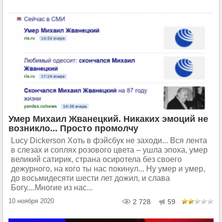
Умер Михаил Жванецкий. Никаких эмоций не
возникло... Просто промолчу
Lucy Dickerson Хоть в фэйсбук не заходи... Вся лента
в слезах и соплях розового цвета – ушла эпоха, умер
великий сатирик, страна осиротела без своего
дежурного, на кого ты нас покинул... Ну умер и умер,
до восьмидесяти шести лет дожил, и слава
Богу....Многие из нас...
10 ноября 2020
2 728
59