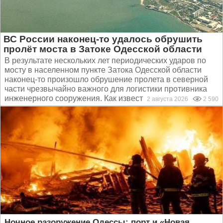
ВС России наконец-то удалось обрушить
пролёт моста в Затоке Одесской области
В результате нескольких лет периодических ударов по
мосту в населенном пункте Затока Одесской области
наконец-то произошло обрушение пролета в северной
части чрезвычайно важного для логистики противника
инженерного сооружения. Как известно, с 2022 года по...
2 августа 2026
2 590
Ночное разоружение Одессы: порт и «Новая