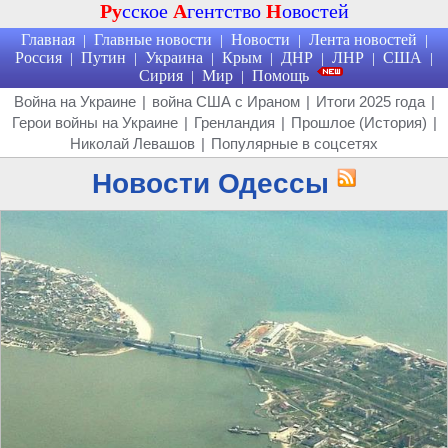
Ру
сское
А
гентство
Н
овостей
Главная
Главные новости
Новости
Лента новостей
|
|
|
|
Россия
Путин
Украина
Крым
ДНР
ЛНР
США
|
|
|
|
|
|
|
Сирия
Мир
Помощь
|
|
Война на Украине
|
война США с Ираном
|
Итоги 2025 года
|
Герои войны на Украине
|
Гренландия
|
Прошлое (История)
|
Николай Левашов
|
Популярные в соцсетях
Новости Одессы