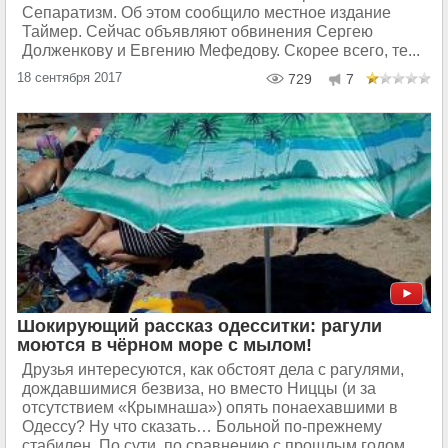
Сепаратизм. Об этом сообщило местное издание
Таймер. Сейчас объявляют обвинения Сергею
Долженкову и Евгению Мефедову. Скорее всего, те...
18 сентября 2017
729
7
Шокирующий рассказ одесситки: рагули
моются в чёрном море с мылом!
Друзья интересуются, как обстоят дела с рагулями,
дождавшимися безвиза, но вместо Ниццы (и за
отсутствием «Крымнаша») опять понаехавшими в
Одессу? Ну что сказать… Больной по-прежнему
стабилен. По сути, по сравнению с прошлым годом