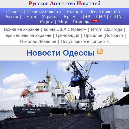
Ру
сское
А
гентство
Н
овостей
Главная
Главные новости
Новости
Лента новостей
|
|
|
|
Россия
Путин
Украина
Крым
ДНР
ЛНР
США
|
|
|
|
|
|
|
Сирия
Мир
Помощь
|
|
Война на Украине
|
война США с Ираном
|
Итоги 2025 года
|
Герои войны на Украине
|
Гренландия
|
Прошлое (История)
|
Николай Левашов
|
Популярные в соцсетях
Новости Одессы