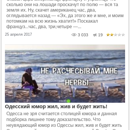
сколько они на лошади проскачут по полю — вся та
земля их. Ну, скачет американец час, два,
оглядывается назад — «Эх, да этого же и мне, и моим
потомкам на всю жизнь хватит!» Поскакал
француз...час, два, три,четыре —...
25 апреля 2017
3 033
19
Одесский юмор жил, жив и будет жить!
Одесса не зря считается столицей юмора и данная
подборка лишнее тому доказательство. Что
неувядающий юмор из Одессы жил, жив и будет жить