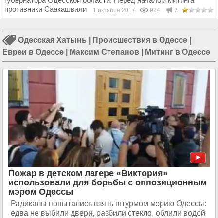
губернатора Одесской области. Перед началом митинга
противники Саакашвили попытались помешать...
1 октября 2017
924
7
Одесская Хатынь
|
Происшествия в Одессе
|
Евреи в Одессе
|
Максим Степанов
|
Митинг в Одессе
Пожар в детском лагере «Виктория»
использовали для борьбы с оппозиционным
мэром Одессы
Радикалы попытались взять штурмом мэрию Одессы:
едва не выбили двери, разбили стекло, облили водой