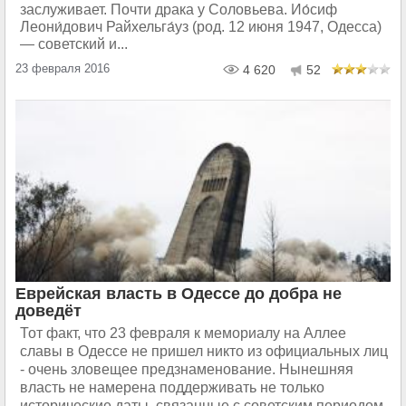
заслуживает. Почти драка у Соловьева. Ио́сиф
Леони́дович Райхельга́уз (род. 12 июня 1947, Одесса)
— советский и...
23 февраля 2016
4 620
52
Еврейская власть в Одессе до добра не
доведёт
Тот факт, что 23 февраля к мемориалу на Аллее
славы в Одессе не пришел никто из официальных лиц
- очень зловещее предзнаменование. Нынешняя
власть не намерена поддерживать не только
исторические даты, связанные с советским периодом