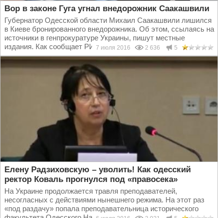
Вор в законе Гуга угнал внедорожник Саакашвили
Губернатор Одесской области Михаил Саакашвили лишился
в Киеве бронированного внедорожника. Об этом, ссылаясь на
источники в генпрокуратуре Украины, пишут местные
издания. Как сообщает РИА Новости, Land Cruiser...
7 июля 2016
2 636
5
Елену Радзиховскую – уволить! Как одесский
ректор Коваль прогнулся под «правосека»
На Украине продолжается травля преподавателей,
несогласных с действиями нынешнего режима. На этот раз
«под раздачу» попала преподавательница исторического
факультета Одесского Национального университета им...