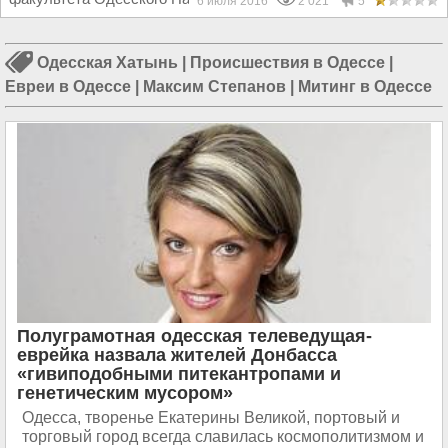
6 июля 2016
2 021
5
Одесская Хатынь
|
Происшествия в Одессе
|
Евреи в Одессе
|
Максим Степанов
|
Митинг в Одессе
Полуграмотная одесская телеведущая-
еврейка назвала жителей Донбасса
«гивиподобными питекантропами и
генетическим мусором»
Одесса, творенье Екатерины Великой, портовый и
торговый город всегда славилась космополитизмом и