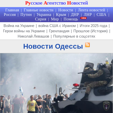
Ру
сское
А
гентство
Н
овостей
Главная
Главные новости
Новости
Лента новостей
|
|
|
|
Россия
Путин
Украина
Крым
ДНР
ЛНР
США
|
|
|
|
|
|
|
Сирия
Мир
Помощь
|
|
Война на Украине
|
война США с Ираном
|
Итоги 2025 года
|
Герои войны на Украине
|
Гренландия
|
Прошлое (История)
|
Николай Левашов
|
Популярные в соцсетях
Новости Одессы