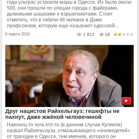
года ультрас устроили марш в Одессе. Их было около
500, они прошли по улицам города с файерами,
дымовыми шашками и взрывпакетами. Стоит
отметить, что в гибели 48 человек в Доме
профсоюзов, которую еще называют одесской...
6 марта 2016
1 812
18
Друг нацистов Райхельгауз: гешефты не
пахнут, даже жжёной человечиной
Наконец-то хоть кто-то (в данном случае Куликов)
назвал Райхельгауза, отмазывающего «онижедетей»
от трагедии в Одессе, тем именем, которого он