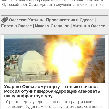
«Калибрами» и Х-22 превратила в пыль некогда знаменитый
Одесский порт. Сами одесситы случившееся с ними...
22 июля 2023
2 761
Одесская Хатынь
|
Происшествия в Одессе
|
Евреи в Одессе
|
Максим Степанов
|
Митинг в Одессе
Удар по Одесскому порту – только начало:
Россия отучит жидобандеровцев атаковать
нашу инфраструктуру
Укро-эксперты уверены, что на этот раз русское
возмездие будет намного разрушительнее, чем после