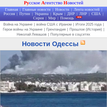
Ру
сское
А
гентство
Н
овостей
Главная
Главные новости
Новости
Лента новостей
|
|
|
|
Россия
Путин
Украина
Крым
ДНР
ЛНР
США
|
|
|
|
|
|
|
Сирия
Мир
Помощь
|
|
Война на Украине
|
война США с Ираном
|
Итоги 2025 года
|
Герои войны на Украине
|
Гренландия
|
Прошлое (История)
|
Николай Левашов
|
Популярные в соцсетях
Новости Одессы